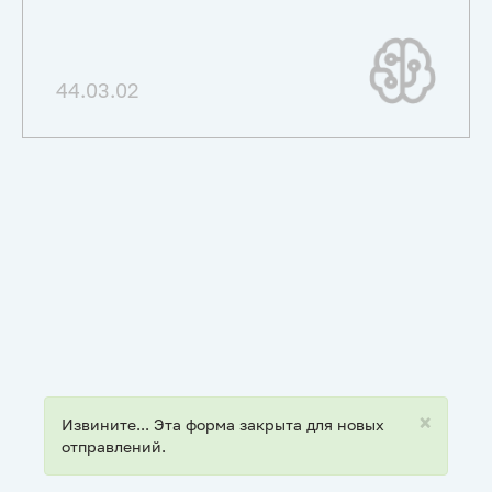
44.03.02
×
Статус
Извините... Эта форма закрыта для новых
отправлений.